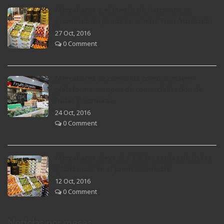
Mercabarna y el Puerto de Barcelona se
promocionan juntos en la feria Fruit Attraction
27 Oct, 2016
0 Comment
Mercabarna se consolida como la mayor
plataforma europea de comercialización de
frutas y verduras
24 Oct, 2016
0 Comment
Mercabarna eleva el 6,6% las ventas de frutas
y hortalizas en el primer semestre
12 Oct, 2016
0 Comment
Noticias por meses