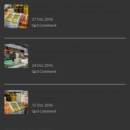
Mercabarna y el Puerto de Barcelona se
promocionan juntos en la feria Fruit Attraction
27 Oct, 2016
0 Comment
Mercabarna se consolida como la mayor
plataforma europea de comercialización de
frutas y verduras
24 Oct, 2016
0 Comment
Mercabarna eleva el 6,6% las ventas de frutas
y hortalizas en el primer semestre
12 Oct, 2016
0 Comment
Noticias por meses